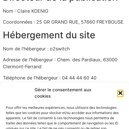
Nom : Claire KOENIG
Coordonnées : 25 GR GRAND RUE, 57660 FREYBOUSE
Hébergement du site
Nom de l’hébergeur : o2switch
Adresse de l’hébergeur :
Chem. des Pardiaux, 63000
Clermont-Ferrand
Téléphone de l’hébergeur : 04 44 44 60 40
Propriété intellectuelle
Gérer le consentement aux
cookies
L’ensemble du contenu de ce site (textes, images,
Pour offrir les meilleures expériences, nous utilisons des technologies
vidéos, etc.) est protégé par les lois sur la propriété
telles que les cookies pour stocker et/ou accéder aux informations des
intellectuelle et est la propriété exclusive d’IP
appareils. Le fait de consentir à ces technologies nous permettra de
traiter des données telles que le comportement de navigation ou les ID
Conception ou de ses partenaires. Toute reproduction
uniques sur ce site. Le fait de ne pas consentir ou de retirer son